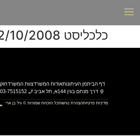
כלכליסט 12/10/2008
דף הבית
מן העיתונות
אודות המשרד
צוות המשרד
חוקי
דרך מנחם בגין 144א, תל אביב
03-7515152
מדיניות פרטיות
הצהרת נגישות
כל הזכויות שמורות © גיל בן ארי