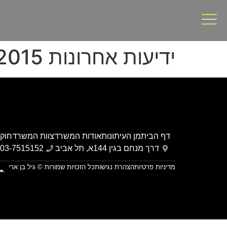
ידיעות אחרונות 28/08/2015
דף הבית
מן העיתונות
אודות המשרד
צוות המשרד
חוקי
דרך מנחם בגין 144א, תל אביב
03-7515152
מדיניות פרטיות
הצהרת נגישות
כל הזכויות שמורות © גיל בן ארי