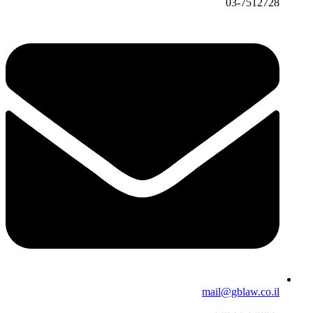
03-7512728
mail@gblaw.co.il