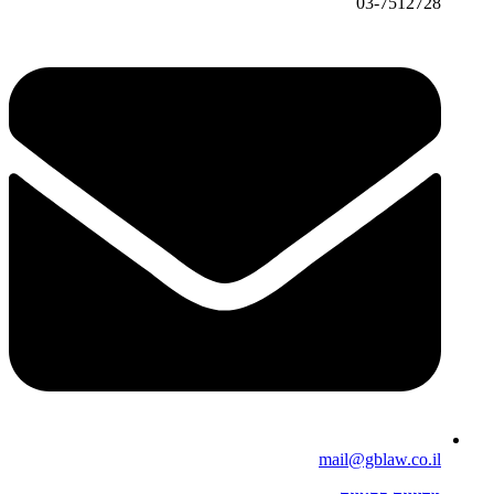
03-7512728
mail@gblaw.co.il