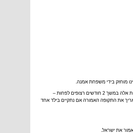
(ב) על אף האמור בתקנת משנה (א)(1), יצא הילד הנכה את ישראל ובתכוף לפני יציאתו שולמה בעדו גמלה לפי תקנות אלה במשך 2 חודשים רצופים לפחות –
שיקול דעתו, להאריך את התקופה האמורה אם נתקיים בילד אחד