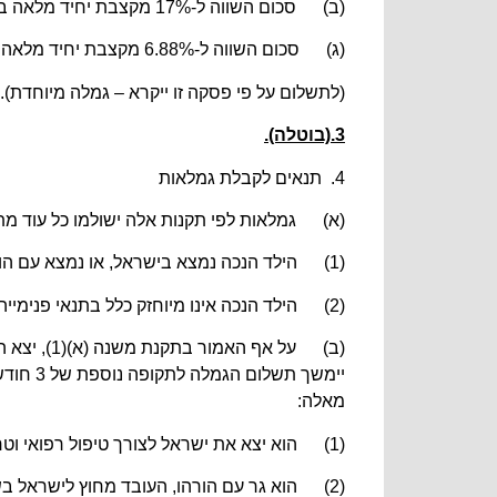
(ב) סכום השווה ל-17% מקצבת יחיד מלאה בעד ילד שמשתלמת בעדו גמלה לפי פסקה (2);
(ג) סכום השווה ל-6.88% מקצבת יחיד מלאה בעד ילד שמשתלמת בעדו גמלה לפי פסקה (1);
(לתשלום על פי פסקה זו ייקרא – גמלה מיוחדת).
3.(בוטלה).
4. תנאים לקבלת גמלאות
(א) גמלאות לפי תקנות אלה ישולמו כל עוד מתק
(1) הילד הנכה נמצא בישראל, או נמצא עם הורהו בשליחות מטעם המדינה, מחוץ לגבולות ישראל;
(2) הילד הנכה אינו מיוחזק כלל בתנאי פנימייה במוסד שבו ניתנים שירותי רפואה, שירותי סיעוד או שירותי שיקום, ואינו מוחזק בידי משפחת אמנה.
יימשך 
מאלה:
(1) הוא יצא את ישראל לצורך טיפול רפואי וטרם חלפו 24 חודשים מיום שיצא כאמור;
(2) הוא גר עם הורהו, העובד מחוץ לישראל בשליחות מטעם מעבידו הישראלי, וטרם חלפו 24 חודשים מיום שיצא כאמור את ישראל.