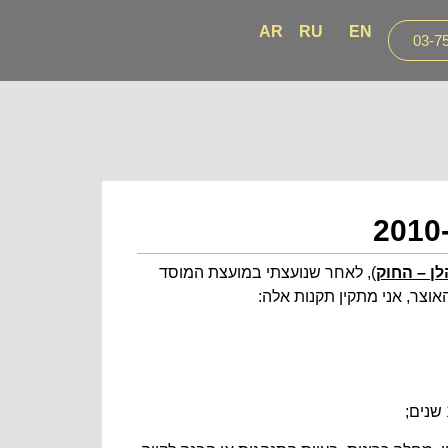
AR
RU
EN
03-7
לן – החוק
), לאחר שנועצתי במועצת המוסד