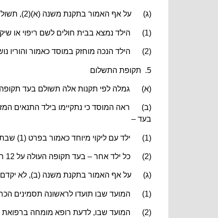
(ג) על אף האמור בתקנת משנה (א)(2), תשולם גמלה לפי תקנות אלה, בעד ילד נכה אם מתקיים אחד מאלה:
(1) הילד נמצא בבית חולים לשם ריפוי או שיקום רפואי, בשל ליקוי גופני או נפשי, והורהו או מי שמקבל גמלה בעדו נמצא עמו ונוטל חלק בטיפול בו;
(2) הילד הנכה מוחזק במוסד כאמור והוריו נושאים בכל הוצאות אחזקתו במוסד.
5. תקופת התשלום
(א) גמלה לפי תקנות אלה תשולם בעד תקופה המתחילה ב-1 בחודש שבו הו
(ב) ראה המוסד כי נתקיימו בילד התנאים המ
בעד –
(1) ילד עם ליקוי מיוחד כאמור בפרט (1) שבתוספת השניה – בעד תקופה העולה על 6 חודשים שבתכוף לפני הגשת התביעה;
(2) כל ילד אחר – בעד תקופה העולה על 12 חודשים שבתכוף לפני הגשת התביעה.
(ג) על אף האמור בתקנת משנה (ב), לא יקדם 
(1) המועד שבו תועדו לראשונה תסמינים הכרוכים בליקוי האמור, ברשומה רפואית כמשמעה בסעיף 17 בחוק זכויות החולה, התשנ"ו-1996;
(2) המועד שבו, לדעת רופא מומחה ברפואת ילדים שהמוסד הסמיכו לכך, החל הליקוי המזכה בגמלה להטיל עומס טיפולי כבד ביותר.