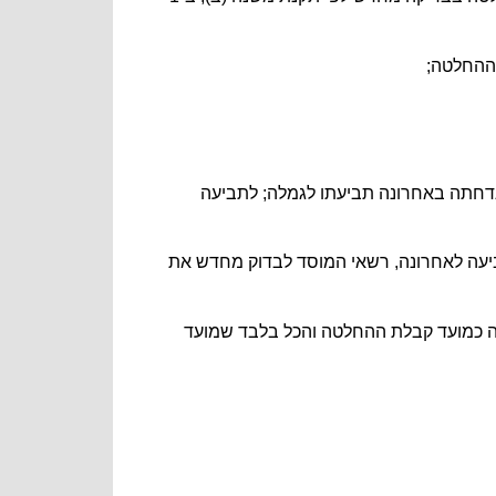
תובע להגיש תביעה חדשה, ובלבד שחלפו 6 חודשים מיום שבו נדחתה באחרונה תביעתו לגמלה; לתביעה
ביעה לאחרונה, רשאי המוסד לבדוק מחדש את
ולעניין זה יראו את מועד הגשת התביעה כמועד קבלת ההחלטה והכל בלבד שמועד