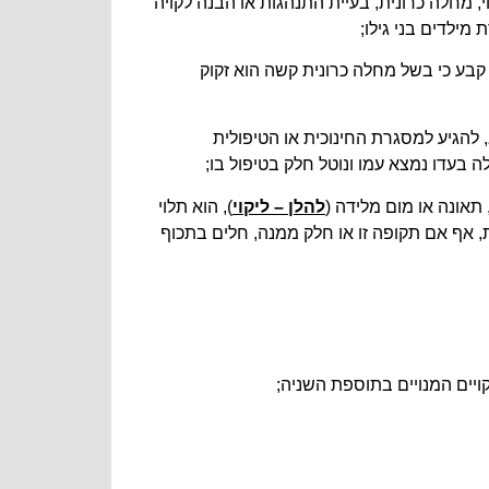
בשל ליקוי, מחלה כרונית, בעיית התנהגות או הבנה לקויה
מילדים בני גילו;
ו לכך, קבע כי בשל מחלה כרונית קשה הוא זקוק
, להגיע למסגרת החינוכית או הטיפולית
בעדו נמצא עמו ונוטל חלק בטיפול בו;
להלן – ליקוי
), הוא תלוי
צל בני גילו בביצוע פעולות יומיום תקופה של 90 ימים רצופים לפחות, אף אם תקופה זו או חלק ממנה, חלים בתכוף
ויים המנויים בתוספת השניה;