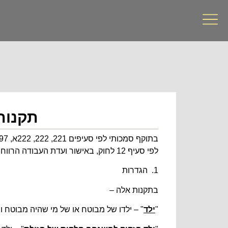
תקנות 
בתוקף סמכותי לפי סעיפים 221, 222, 222א, 297, 317 ו-400 לחוק הביטוח הלאומי [נוסח משולב], התשנ"ה-1995 (
לפי סעיף 12 לחוק, באישור ועדת העבודה הרווחה והבריאות של הכנסת ולעניין סעיף 222 גם לאחר התייעצות עם שר האוצר, אני מתקין תקנות אלה:
1. הגדרות
בתקנות אלה –
"
ילד
" – ילדו של מבוטח או של מי שהיה מבוטח ונפט