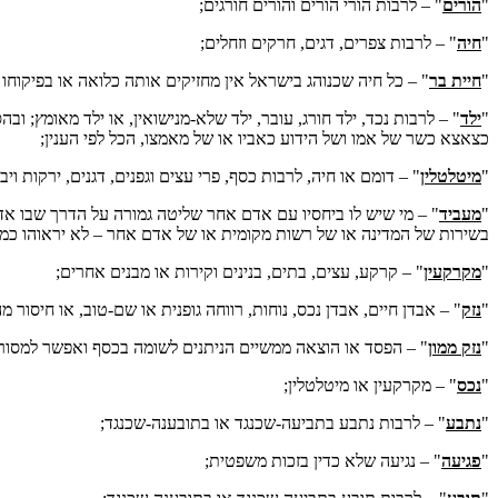
"
הורים
" – לרבות הורי הורים והורים חורגים;
"
חיה
" – לרבות צפרים, דגים, חרקים וזחלים;
"
חיית בר
" – כל חיה שכנוהג בישראל אין מחזיקים אותה כלואה או בפיקוחו
"
ילד
" – לרבות נכד, ילד חורג, עובר, ילד שלא-מנישואין, או ילד מאומץ; 
כצאצא כשר של אמו ושל הידוע כאביו או של מאמצו, הכל לפי הענין;
"
מיטלטלין
" – דומם או חיה, לרבות כסף, פרי עצים וגפנים, דגנים, ירקות ויב
"
מעביד
" – מי שיש לו ביחסיו עם אדם אחר שליטה גמורה על הדרך שבו אדם 
בשירות של המדינה או של רשות מקומית או של אדם אחר – לא יראוהו כמעב
"
מקרקעין
" – קרקע, עצים, בתים, בנינים וקירות או מבנים אחרים;
"
נזק
" – אבדן חיים, אבדן נכס, נוחות, רווחה גופנית או שם-טוב, או חיסור מ
"
נזק ממון
" – הפסד או הוצאה ממשיים הניתנים לשומה בכסף ואפשר למסור
"
נכס
" – מקרקעין או מיטלטלין;
"
נתבע
" – לרבות נתבע בתביעה-שכנגד או בתובענה-שכנגד;
"
פגיעה
" – נגיעה שלא כדין בזכות משפטית;