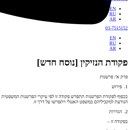
EN
RU
AR
03-7515152
EN
RU
AR
פקודת הנזיקין [נוסח חדש]
פרק א': פרשנות
1. פירוש
בכפוף לפקודת הפרשנות תתפרש פקודה זו לפי עיקרי הפרשנות המשפטית 
הנודעת למקביליהם במשפט האנגלי ויתפרשו על דרך זו.
2. הגדרות
בפקודה זו –